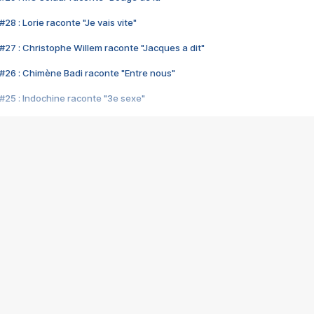
28 : Lorie raconte "Je vais vite"
#27 : Christophe Willem raconte "Jacques a dit"
#26 : Chimène Badi raconte "Entre nous"
#25 : Indochine raconte "3e sexe"
#24 : Zaho raconte "C'est chelou"
#23 : Patrick Bruel raconte "Au café des délices"
#22 : Kyo raconte "Le chemin"
#21 : Nolwenn Leroy raconte "Cassé"
#20 : Patrick Hernandez raconte "Born to be alive"
#19 : Lorie raconte "Près de moi"
#18 : Michael Jones raconte "A nos actes manqués" (avec Jean-Jacque
#17 : Khaled raconte "Aïcha"