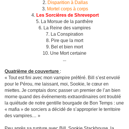
2.
Disparition à Dallas
3.
Mortel corps à corps
4.
Les Sorcières de Shreveport
5. La Morsue de la panthère
6. La Reine des vampires
7. La Conspiration
8. Pire que la mort
9. Bel et bien mort
10. Une Mort certaine
...
Quatrième de couverture
:
« Tout est fini avec mon vampire préféré. Bill s’est envolé
pour le Pérou, me laissant, moi, Sookie, le cœur en
miettes. Je comptais donc passer un premier de l’an bien
morne quand des événements extraordinaires ont troublé
la quiétude de notre gentille bourgade de Bon Temps : une
« mafia » de sorciers a décidé de s’approprier le territoire
des vampires… »
Peu après sa rupture avec Bill, Sookie Stackhouse, la