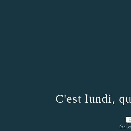
C'est lundi, q
1
Par Les