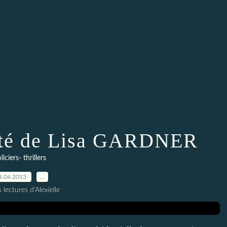
ôté de Lisa GARDNER
liciers- thrillers
4.04.2013
…
 lectures d'Alexielle