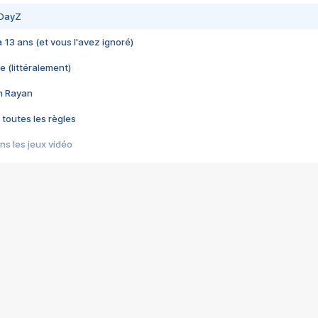
 DayZ
 a 13 ans (et vous l'avez ignoré)
e (littéralement)
im Rayan
 toutes les règles
s les jeux vidéo
us choquant de Rockstar ? - Le scandale BULLY
e plus moche de Steam
du RÊVE tourne au CAUCHEMAR
pendant 8 heures
it… à tort
umiliés par un jeu vidéo