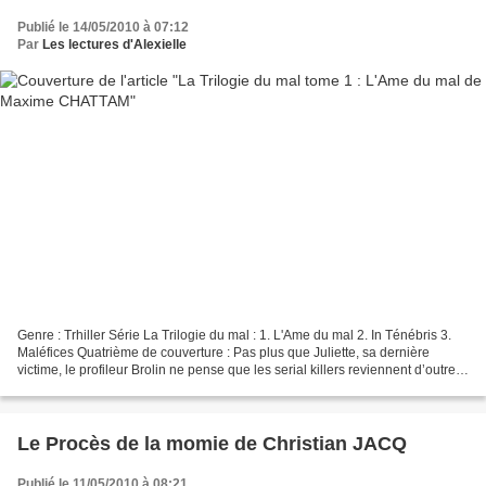
Publié le 14/05/2010 à 07:12
Par
Les lectures d'Alexielle
Genre : Trhiller Série La Trilogie du mal : 1. L'Ame du mal 2. In Ténébris 3.
Maléfices Quatrième de couverture : Pas plus que Juliette, sa dernière
victime, le profileur Brolin ne pense que les serial killers reviennent d’outre-
tombe. Fût-il le bourreau...
Le Procès de la momie de Christian JACQ
Publié le 11/05/2010 à 08:21