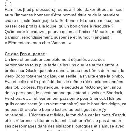
(…)
Parmi les [huit professeurs] réunis à l’hôtel Baker Street, un seul
aura l’immense honneur d’être nommé titulaire de la première
chaire d’ [holmésologie] de la Sorbonne. Et quoi de mieux, pour
passer ces profils à la loupe, qu’un bon crime à résoudre ?
Qu’importe le cadavre, pourvu qu’on ait l’indice ! Meurtre, motif,
trahison, rebondissement, suspense et humour (anglais) :
« Elémentaire, mon cher Watson ! ».
Ce que j'en ai pensé
:
Un livre et un auteur complétement déjantés avec des
personnages tous plus farfelus les uns que les autres entre le
professeur Gluck, qui entre dans la peau des héros de roman, le
vieux Bobo totalement gâteux et sénile, la rivalité entre la bimbo,
Eva et celle qui l’a précédé dans le même rôle quelques années
plus tôt, Dolorès, l’hystérique, le séducteur McGonaghan, imbu
de sa personne, le cocaïnomane qui entend la voix de Sherlock,
Perchois, etc… et leur amour passionné pour Sherlock Holmes
qu’ils connaissent (ou croient connaître) sur le bout des doigts, ça
ne peut être qu’une bonne lecture au petit goût de « j’y
reviendrai ». L’écriture est fluide, le ton drôle car les mots d’esprit
et les références littéraires fusent, l’auteur n’hésite pas à mettre
ses personnages dans des situations loufoques et s’amuse avec