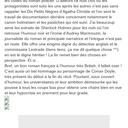
les codes du roman policier. D’ailleurs ce huis clos où les
protagonistes sont tués les uns après les autres n’est pas sans
rappeler les Dix Petits Nègres d’Agatha Christie et l’on sent le
travail de documentation derrière concernant notamment le
canon holmésien et les pastiches qui ont suivi. J’ai beaucoup
aimé les extraits de
Sherlock Holmes pour les nuls
où l’on
retrouve l’humour noir et l’ironie d’Audrey Marmouzin, la
journaliste du roman et principale narratrice et l’intrigue n’est pas
en reste. Elle offre une énigme digne du détective anglais et le
commissaire Lestrade (tiens tiens, ça me dit quelque chose ^^)
en est le digne héritier ! La fin remet bien des choses en
perspective. Et si…
Bref, un bon roman français à l’humour très British, il fallait oser !
C’est aussi un bel hommage au personnage de Conan Doyle,
très présent du début à la fin du récit. Pourtant, sous couvert
d’humour, les universitaires et leur ambition démesurée qui les
pousse à tous les coups bas pour obtenir une chaire bien en vue
et leur hypocrisie en prennent pour leur grade.