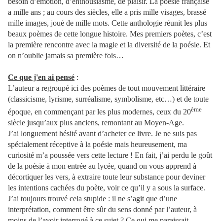
besoin d’émotion, d’enthousiasme, de plaisir. La poésie française
a mille ans ; au cours des siècles, elle a pris mille visages, brassé
mille images, joué de mille mots. Cette anthologie réunit les plus
beaux poèmes de cette longue histoire. Mes premiers poètes, c’est
la première rencontre avec la magie et la diversité de la poésie. Et
on n’oublie jamais sa première fois…
Ce que j'en ai pensé
:
L’auteur a regroupé ici des poèmes de tout mouvement littéraire
(classicisme, lyrisme, surréalisme, symbolisme, etc…) et de toute
ème
époque, en commençant par les plus modernes, ceux du 20
siècle jusqu’aux plus anciens, remontant au Moyen-Age.
J’ai longuement hésité avant d’acheter ce livre. Je ne suis pas
spécialement réceptive à la poésie mais heureusement, ma
curiosité m’a poussée vers cette lecture ! En fait, j’ai perdu le goût
de la poésie à mon entrée au lycée, quand on vous apprend à
décortiquer les vers, à extraire toute leur substance pour deviner
les intentions cachées du poète, voir ce qu’il y a sous la surface.
J’ai toujours trouvé cela stupide : il ne s’agit que d’une
interprétation, comment être sûr du sens donné par l’auteur, à
moins de l’avoir interrogé à ce sujet ? Ce qui me paraissait