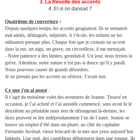
3. La Révolte des accents
4. Et si on dansait ?
Quatrième de couverture
:
Depuis quelques temps, les accents grognaient. Ils se sentaient
mal aimés, dédaignés, méprisés. A l’école, les enfants ne les
utilisaient presque plus. Chaque fois que je croisais un accent
dans la rue, un aigu, un grave, un circonflexe, il me menaçait.
- Notre patience a des limites, grondait-il. Un jour, nous ferons la
grève. Attention, notre nature n’est pas si douce qu’il y paraît.
Nous pouvons causer de grands désordres.
Je ne prenais pas les accents au sérieux. J’avais tort.
Ce que j'en ai pensé
:
Il s’agit du troisième volet des aventures de Jeanne. Trouvé en
occasion, je l’ai acheté et l’ai aussitôt commencé, sans avoir lu le
deuxième au préalable mais rien de dérangeant là-dedans, les
deux peuvent se lire indépendamment l’un de l’autre. Jeanne se
trouve un emploi d’été dans un phare, au côté du capitaine
Fernando Juvénal, vieux briscard de la mer aux yeux aujourd’hui
fatigués. Une nuit, des comédiens débarquent dans une jonque. Ils