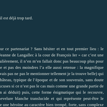
l est déjà trop tard.
 ce partenariat ? Sans hésiter et en tout premier lieu : le
Jeanne de Langallec à la cour de François Ier » car c’est une
culièrement, il n’en m’en fallait donc pas beaucoup plus pour
e et pas des moindres l’a elle aussi retenue : la magnifique
vais pas ne pas le mentionner tellement je la trouve belle) qui
château, typique de l’époque et de son souverain, sans doute
excuses si ce n’est pas le cas mais comme une grande partie de
en ai déduit) puis, cette forme énigmatique qui le recouvre,
elure blanche translucide et qui représente peut-être le
e une héroïne au caractère bien trempé, forte, sans complexe