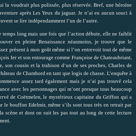
ui la voudrait plus polissée, plus réservée. Bref, une héroïne
aventure après Les Yeux du jaguar. Je n’ai eu aucun souci à
uvent se lire indépendamment l’un de l’autre.
e temps long mais une fois que l’action débute, elle ne faiblit
trouver en pleine Renaissance néanmoins, je trouve que le
assez présent à mon goût même si l’on entrevoit tout de même
rançois Ier et son entourage comme Françoise de Chateaubriant,
ne, son cousin et la trahison d’un de ses proches, Charles de
château de Chambord en tant que logis de chasse. L’enquête à
commence assez tard également mais je n’ai pas trouvé cela
ssance avec les personnages qui m’ont presque tous beaucoup
ervé de Coëtmelen, le mystérieux capitaine du Griffon qui a
r le bouffon Edelmir, même s’ils sont tous très en retrait par
a scène et dont on suit les pas tout au long de cette lecture
ment.