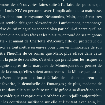
emous des découvertes faites suite à l’affaire des poisons qui
oi Louis XIV en personne avec l’implication de sa maîtresse,
ules dans tout le royaume. Néanmoins, Malo, enquêteur très
 Tout semble désigner Alexandre de Latréaumont, personnage
ère du roi relégué au second plan par celui-ci parce qu’il ne
 donc que pour les fêtes et les plaisirs, entouré de ses mignons
tte - et amant de Charlotte d'Arcourt, fille du protecteur du
le-ci va tout mettre en œuvre pour prouver l'innocence de son
être l'héroïne de ce roman que Malo, plus effacé dans cette
t la piste de son côté, c'est elle qui prend tous les risques et
mpagnie auprès de la marquise de Montespan nous permet de
s de la cour, qu'elles soient amoureuses - la Montespan est ici
éventuelle participation à l'affaire des poisons courent et a
e favorite, la demoiselle de Fontanges ; de plus, madame de
oi dont elle a su se faire un allié grâce à sa discrétion, son
re colérique et capricieux d'Athénaïs qui rejaillit aujourd’hui
 : les courtisans médisent sur elle et l’évitent avec soin, lui