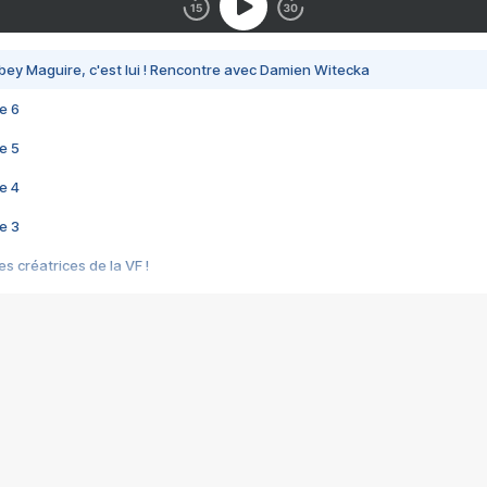
bey Maguire, c'est lui ! Rencontre avec Damien Witecka
e 6
e 5
e 4
e 3
s créatrices de la VF !
e 2
e 1
e Mektoub My Love arrive enfin ! Rencontre avec Shaïn Boumedine et Sal
i : après Toni en famille
elle réalise le bouleversant Dites lui que je l'aime