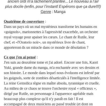
ancien ordi m'a lâchement plantée... Le nouveau a l'air
plus docile (enfin, pour l'instant! Espérons que ça dure!!!!)
Genre
: Manga
Quatrième de couverture
:
Dans un pays où un mal mystérieux transforme les humains en
«guignols», marionnettes à l'agressivité exacerbée, un orchestre
royal voyage pour apaiser les cœurs. Le chant de Rutile, leur
chef, et «l'Oratorio noir», un mystérieux livre de chant,
apporteront-ils un miracle dans ce monde de désolation ?
Ce que j'en ai pensé
:
J'en suis au deuxième tome et j'ai adoré. Encore une fois, Kaori
Yuki, grande dame du manga, m'a enchantée avec ses dessins et
son histoire. Le monde dans lequel nous évoluons est infesté par
les guignols, sorte de zombies désarticulés à l'intelligence limitée.
La reine Gemsilica règne en maître absolu, tyrannique et cruelle.
Au milieu de ce chaos se trouve l'orchestre royal « officieux »,
dirigé par Rutile, un personnage à l'apparence agréable mais
beaucoup plus complexe qu'il n'y paraît en fait ! Il est
accompagné de deux musiciens au passé trouble (et dont on