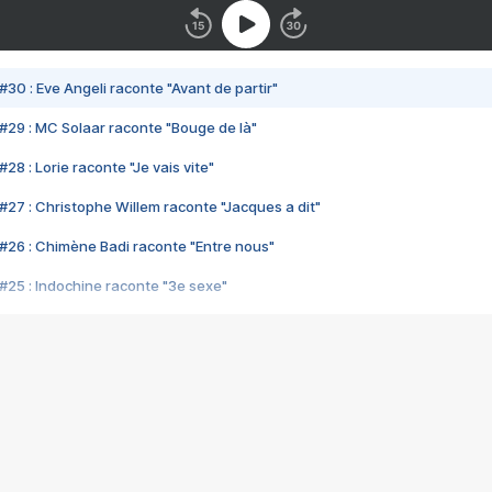
#30 : Eve Angeli raconte "Avant de partir"
#29 : MC Solaar raconte "Bouge de là"
28 : Lorie raconte "Je vais vite"
#27 : Christophe Willem raconte "Jacques a dit"
#26 : Chimène Badi raconte "Entre nous"
#25 : Indochine raconte "3e sexe"
#24 : Zaho raconte "C'est chelou"
#23 : Patrick Bruel raconte "Au café des délices"
#22 : Kyo raconte "Le chemin"
#21 : Nolwenn Leroy raconte "Cassé"
#20 : Patrick Hernandez raconte "Born to be alive"