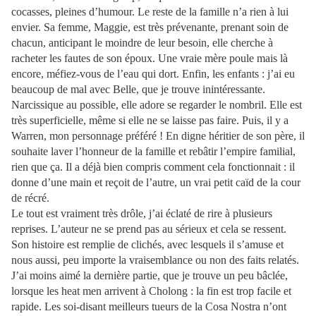
cocasses, pleines d’humour. Le reste de la famille n’a rien à lui
envier. Sa femme, Maggie, est très prévenante, prenant soin de
chacun, anticipant le moindre de leur besoin, elle cherche à
racheter les fautes de son époux. Une vraie mère poule mais là
encore, méfiez-vous de l’eau qui dort. Enfin, les enfants : j’ai eu
beaucoup de mal avec Belle, que je trouve inintéressante.
Narcissique au possible, elle adore se regarder le nombril. Elle est
très superficielle, même si elle ne se laisse pas faire. Puis, il y a
Warren, mon personnage préféré ! En digne héritier de son père, il
souhaite laver l’honneur de la famille et rebâtir l’empire familial,
rien que ça. Il a déjà bien compris comment cela fonctionnait : il
donne d’une main et reçoit de l’autre, un vrai petit caïd de la cour
de récré.
Le tout est vraiment très drôle, j’ai éclaté de rire à plusieurs
reprises. L’auteur ne se prend pas au sérieux et cela se ressent.
Son histoire est remplie de clichés, avec lesquels il s’amuse et
nous aussi, peu importe la vraisemblance ou non des faits relatés.
J’ai moins aimé la dernière partie, que je trouve un peu bâclée,
lorsque les heat men arrivent à Cholong : la fin est trop facile et
rapide. Les soi-disant meilleurs tueurs de la Cosa Nostra n’ont