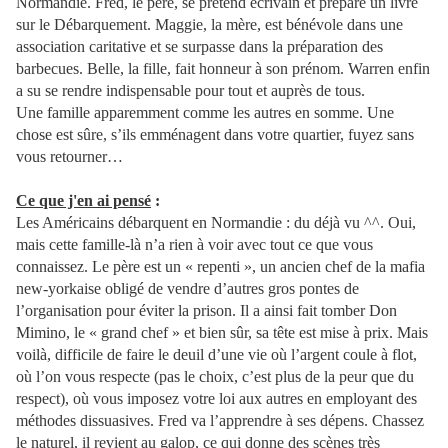
Normandie. Fred, le père, se prétend écrivain et prépare un livre
sur le Débarquement. Maggie, la mère, est bénévole dans une
association caritative et se surpasse dans la préparation des
barbecues. Belle, la fille, fait honneur à son prénom. Warren enfin
a su se rendre indispensable pour tout et auprès de tous.
Une famille apparemment comme les autres en somme. Une
chose est sûre, s’ils emménagent dans votre quartier, fuyez sans
vous retourner…
Ce que j'en ai pensé
:
Les Américains débarquent en Normandie : du déjà vu ^^. Oui,
mais cette famille-là n’a rien à voir avec tout ce que vous
connaissez. Le père est un « repenti », un ancien chef de la mafia
new-yorkaise obligé de vendre d’autres gros pontes de
l’organisation pour éviter la prison. Il a ainsi fait tomber Don
Mimino, le « grand chef » et bien sûr, sa tête est mise à prix. Mais
voilà, difficile de faire le deuil d’une vie où l’argent coule à flot,
où l’on vous respecte (pas le choix, c’est plus de la peur que du
respect), où vous imposez votre loi aux autres en employant des
méthodes dissuasives. Fred va l’apprendre à ses dépens. Chassez
le naturel, il revient au galop, ce qui donne des scènes très