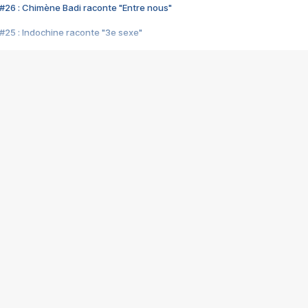
#26 : Chimène Badi raconte "Entre nous"
#25 : Indochine raconte "3e sexe"
#24 : Zaho raconte "C'est chelou"
#23 : Patrick Bruel raconte "Au café des délices"
#22 : Kyo raconte "Le chemin"
#21 : Nolwenn Leroy raconte "Cassé"
#20 : Patrick Hernandez raconte "Born to be alive"
#19 : Lorie raconte "Près de moi"
#18 : Michael Jones raconte "A nos actes manqués" (avec Jean-Jacque
#17 : Khaled raconte "Aïcha"
#16 : Corneille raconte "Parce qu'on vient de loin"
#15 : Indochine raconte "L'aventurier"
14 : Lorie raconte "Sur un air latino"