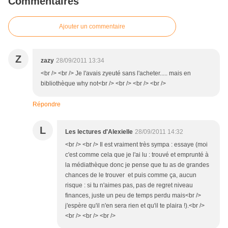
Commentaires
Ajouter un commentaire
Z
zazy
28/09/2011 13:34
<br /> <br /> Je l'avais zyeuté sans l'acheter..... mais en
bibliothèque why not<br /> <br /> <br /> <br />
Répondre
L
Les lectures d'Alexielle
28/09/2011 14:32
<br /> <br /> Il est vraiment très sympa : essaye (moi
c'est comme cela que je l'ai lu : trouvé et emprunté à
la médiathèque donc je pense que tu as de grandes
chances de le trouver et puis comme ça, aucun
risque : si tu n'aimes pas, pas de regret niveau
finances, juste un peu de temps perdu mais<br />
j'espère qu'il n'en sera rien et qu'il te plaira !).<br />
<br /> <br /> <br />