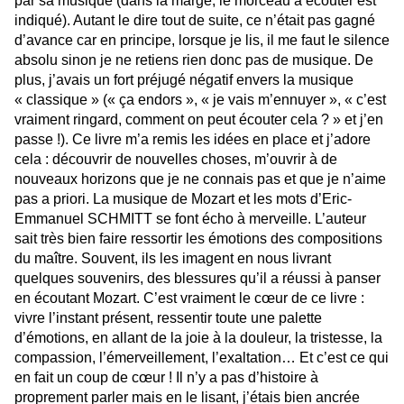
par sa musique (dans la marge, le morceau à écouter est
indiqué). Autant le dire tout de suite, ce n’était pas gagné
d’avance car en principe, lorsque je lis, il me faut le silence
absolu sinon je ne retiens rien donc pas de musique. De
plus, j’avais un fort préjugé négatif envers la musique
« classique » (« ça endors », « je vais m’ennuyer », « c’est
vraiment ringard, comment on peut écouter cela ? » et j’en
passe !). Ce livre m’a remis les idées en place et j’adore
cela : découvrir de nouvelles choses, m’ouvrir à de
nouveaux horizons que je ne connais pas et que je n’aime
pas a priori. La musique de Mozart et les mots d’Eric-
Emmanuel SCHMITT se font écho à merveille. L’auteur
sait très bien faire ressortir les émotions des compositions
du maître. Souvent, ils les imagent en nous livrant
quelques souvenirs, des blessures qu’il a réussi à panser
en écoutant Mozart. C’est vraiment le cœur de ce livre :
vivre l’instant présent, ressentir toute une palette
d’émotions, en allant de la joie à la douleur, la tristesse, la
compassion, l’émerveillement, l’exaltation… Et c’est ce qui
en fait un coup de cœur ! Il n’y a pas d’histoire à
proprement parler mais en le lisant, j’étais bien ancrée