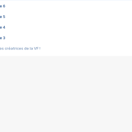
e 6
e 5
e 4
e 3
s créatrices de la VF !
e 2
e 1
e Mektoub My Love arrive enfin ! Rencontre avec Shaïn Boumedine et Sal
i : après Toni en famille
elle réalise le bouleversant Dites lui que je l'aime
ais ! Rencontre autour de Vie privée de Rebecca Zlotowski
 de Marguerite, Grave... Rencontre avec Ella Rumpf