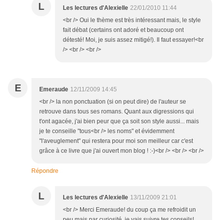
L
Les lectures d'Alexielle
22/01/2010 11:44
<br /> Oui le thème est très intéressant mais, le style
fait débat (certains ont adoré et beaucoup ont
détesté! Moi, je suis assez mitigé!). Il faut essayer!<br
/> <br /> <br />
E
Emeraude
12/11/2009 14:45
<br /> la non ponctuation (si on peut dire) de l'auteur se
retrouve dans tous ses romans. Quant aux digressions qui
t'ont agacée, j'ai bien peur que ça soit son style aussi... mais
je te conseille "tous<br /> les noms" et évidemment
"l'aveuglement" qui restera pour moi son meilleur car c'est
grâce à ce livre que j'ai ouvert mon blog ! :-)<br /> <br /> <br />
Répondre
L
Les lectures d'Alexielle
13/11/2009 21:01
<br /> Merci Emeraude! du coup ça me refroidit un
peu mais par curiosité, je vais suivre tes conseils!