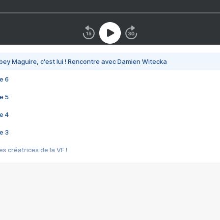
bey Maguire, c'est lui ! Rencontre avec Damien Witecka
e 6
e 5
e 4
e 3
s créatrices de la VF !
e 2
e 1
e Mektoub My Love arrive enfin ! Rencontre avec Shaïn Boumedine et Sal