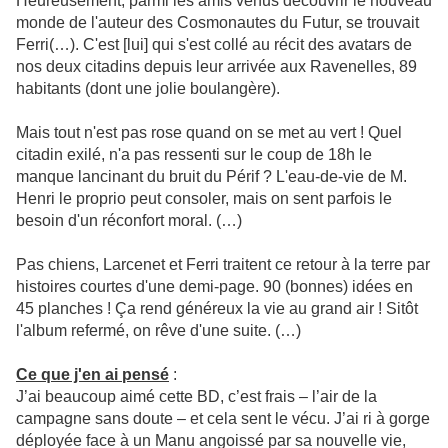
Heureusement, parmi les amis venus découvrir le nouveau
monde de l'auteur des Cosmonautes du Futur, se trouvait
Ferri(…). C'est [lui] qui s'est collé au récit des avatars de
nos deux citadins depuis leur arrivée aux Ravenelles, 89
habitants (dont une jolie boulangère).
Mais tout n'est pas rose quand on se met au vert ! Quel
citadin exilé, n'a pas ressenti sur le coup de 18h le
manque lancinant du bruit du Périf ? L'eau-de-vie de M.
Henri le proprio peut consoler, mais on sent parfois le
besoin d'un réconfort moral. (…)
Pas chiens, Larcenet et Ferri traitent ce retour à la terre par
histoires courtes d'une demi-page. 90 (bonnes) idées en
45 planches ! Ça rend généreux la vie au grand air ! Sitôt
l'album refermé, on rêve d'une suite. (…)
Ce que j'en ai pensé
:
J’ai beaucoup aimé cette BD, c’est frais – l’air de la
campagne sans doute – et cela sent le vécu. J’ai ri à gorge
déployée face à un Manu angoissé par sa nouvelle vie,