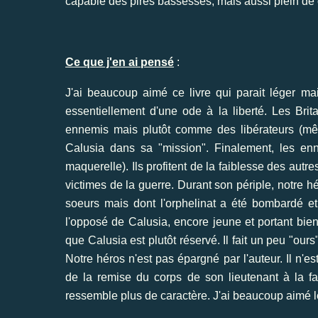
capable des pires bassesses, mais aussi plein de 
Ce que j'en ai pensé
:
J'ai beaucoup aimé ce livre qui parait léger mais
essentiellement d'une ode à la liberté. Les Br
ennemis mais plutôt comme des libérateurs (même 
Calusia dans sa "mission". Finalement, les enne
maquerelle). Ils profitent de la faiblesse des aut
victimes de la guerre. Durant son périple, notre h
soeurs mais dont l'orphelinat a été bombardé et 
l'opposé de Calusia, encore jeune et portant bie
que Calusia est plutôt réservé. Il fait un peu "our
Notre héros n'est pas épargné par l'auteur. Il n'
de la remise du corps de son lieutenant à la fami
ressemble plus de caractère. J'ai beaucoup aimé leu