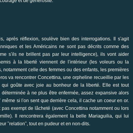
courage et de générosité.
, après réflexion, soulève bien des interrogations. Il s'agit
itanniques et les Américains ne sont pas décrits comme des
s'ils ne brillent pas par leur intelligence), ils vont aider
mis à la liberté viennent de l'intérieur (les voleurs ou la
res, notamment celle des femmes ou des enfants, les premières
éros va rencontrer Concettina, une orpheline recueillie par les
qui goûte avec joie au bonheur de la liberté. Elle est tout
n déterminée à ne plus être enfermée, assez expansive alors
s" même si l'on sent que derrière cela, il cache un coeur en or.
est pas exempt de lâcheté (avec Concettina notamment ou lors
lle). Il rencontrera également la belle Mariaguilia, qui lui
r "relation", tout en pudeur et en non-dits.