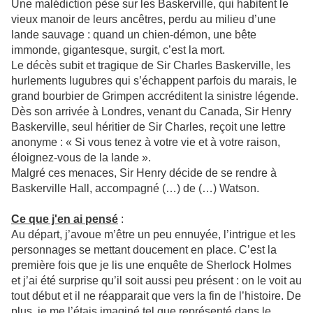
Une malédiction pèse sur les Baskerville, qui habitent le
vieux manoir de leurs ancêtres, perdu au milieu d’une
lande sauvage : quand un chien-démon, une bête
immonde, gigantesque, surgit, c’est la mort.
Le décès subit et tragique de Sir Charles Baskerville, les
hurlements lugubres qui s’échappent parfois du marais, le
grand bourbier de Grimpen accréditent la sinistre légende.
Dès son arrivée à Londres, venant du Canada, Sir Henry
Baskerville, seul héritier de Sir Charles, reçoit une lettre
anonyme : « Si vous tenez à votre vie et à votre raison,
éloignez-vous de la lande ».
Malgré ces menaces, Sir Henry décide de se rendre à
Baskerville Hall, accompagné (…) de (…) Watson.
Ce que j'en ai pensé
:
Au départ, j’avoue m’être un peu ennuyée, l’intrigue et les
personnages se mettant doucement en place. C’est la
première fois que je lis une enquête de Sherlock Holmes
et j’ai été surprise qu’il soit aussi peu présent : on le voit au
tout début et il ne réapparait que vers la fin de l’histoire. De
plus, je me l’étais imaginé tel que représenté dans le