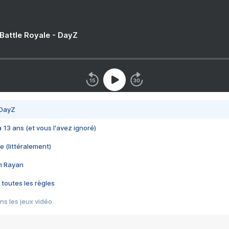
 Battle Royale - DayZ
 DayZ
 a 13 ans (et vous l'avez ignoré)
e (littéralement)
im Rayan
 toutes les règles
s les jeux vidéo
us choquant de Rockstar ? - Le scandale BULLY