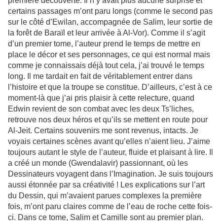
première découverte. Il n’y avait plus aucune surprise et
certains passages m’ont paru longs (comme le second pas
sur le côté d’Ewilan, accompagnée de Salim, leur sortie de
la forêt de Baraïl et leur arrivée à Al-Vor). Comme il s’agit
d’un premier tome, l’auteur prend le temps de mettre en
place le décor et ses personnages, ce qui est normal mais
comme je connaissais déjà tout cela, j’ai trouvé le temps
long. Il me tardait en fait de véritablement entrer dans
l’histoire et que la troupe se constitue. D’ailleurs, c’est à ce
moment-là que j’ai pris plaisir à cette relecture, quand
Edwin revient de son combat avec les deux Ts’liches,
retrouve nos deux héros et qu’ils se mettent en route pour
Al-Jeit. Certains souvenirs me sont revenus, intacts. Je
voyais certaines scènes avant qu’elles n’aient lieu. J’aime
toujours autant le style de l’auteur, fluide et plaisant à lire. Il
a créé un monde (Gwendalavir) passionnant, où les
Dessinateurs voyagent dans l’Imagination. Je suis toujours
aussi étonnée par sa créativité ! Les explications sur l’art
du Dessin, qui m’avaient parues complexes la première
fois, m’ont paru claires comme de l’eau de roche cette fois-
ci. Dans ce tome, Salim et Camille sont au premier plan.