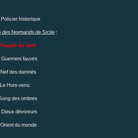
 Policier historique
e des Normands de Sicile
:
e Peuple du vent
 Guerriers fauves
a Nef des damnés
 Le Hors-venu
 Sang des ombres
s Dieux dévoreurs
L'Orient du monde