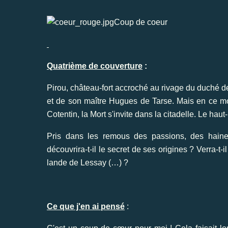
Coup de coeur
Quatrième de couverture
:
Pirou, château-fort accroché au rivage du duché d
et de son maître Hugues de Tarse. Mais en ce mois
Cotentin, la Mort s'invite dans la citadelle. Le hau
Pris dans les remous des passions, des haines
découvrira-t-il le secret de ses origines ? Verra-t-i
lande de Lessay (…) ?
Ce que j'en ai pensé
: