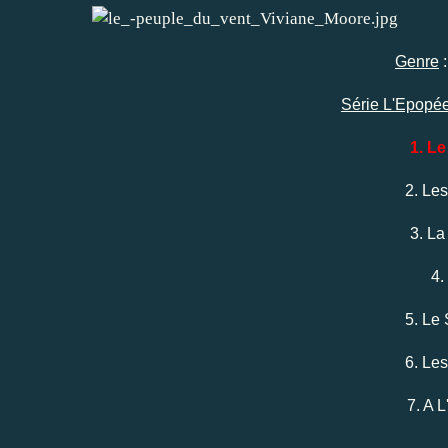
Genre
:
Série L'Epopé
1. L
2. Les
3. L
4.
5. Le
6. Le
7. A 