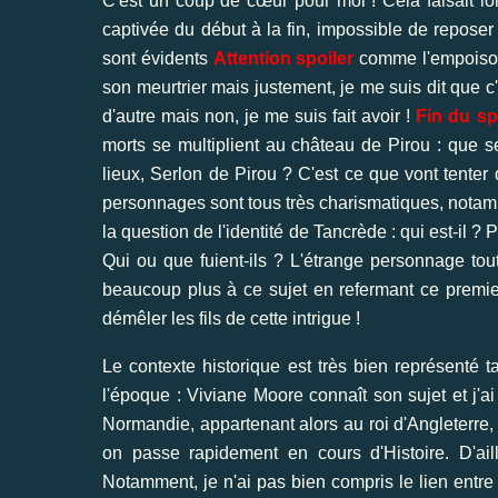
C'est un coup de cœur pour moi ! Cela faisait lo
captivée du début à la fin, impossible de reposer 
sont évidents
Attention spoiler
comme l'empoisonn
son meurtrier mais justement, je me suis dit que c
d'autre mais non, je me suis fait avoir !
Fin du sp
morts se multiplient au château de Pirou : que se
lieux, Serlon de Pirou ? C'est ce que vont tente
personnages sont tous très charismatiques, notam
la question de l'identité de Tancrède : qui est-il ?
Qui ou que fuient-ils ? L'étrange personnage tout
beaucoup plus à ce sujet en refermant ce premier
démêler les fils de cette intrigue !
Le contexte historique est très bien représenté t
l'époque : Viviane Moore connaît son sujet et j'a
Normandie, appartenant alors au roi d'Angleterre, H
on passe rapidement en cours d'Histoire. D'aill
Notamment, je n'ai pas bien compris le lien entre l