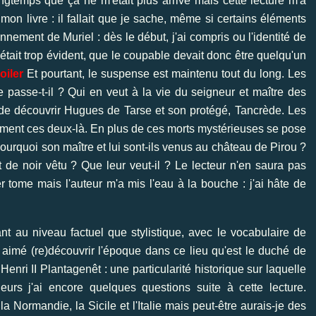
ngtemps que ça ne m'était plus arrivé mais cette lecture m'a
mon livre : il fallait que je sache, même si certains éléments
ement de Muriel : dès le début, j'ai compris ou l'identité de
'était trop évident, que le coupable devait donc être quelqu'un
oiler
Et pourtant, le suspense est maintenu tout du long. Les
 passe-t-il ? Qui en veut à la vie du seigneur et maître des
r de découvrir Hugues de Tarse et son protégé, Tancrède. Les
ment ces deux-là. En plus de ces morts mystérieuses se pose
 Pourquoi son maître et lui sont-ils venus au château de Pirou ?
 de noir vêtu ? Que leur veut-il ? Le lecteur n'en saura pas
 tome mais l'auteur m'a mis l'eau à la bouche : j'ai hâte de
ant au niveau factuel que stylistique, avec le vocabulaire de
i aimé (re)découvrir l'époque dans ce lieu qu'est le duché de
enri II Plantagenêt : une particularité historique sur laquelle
eurs j'ai encore quelques questions suite à cette lecture.
a Normandie, la Sicile et l'Italie mais peut-être aurais-je des