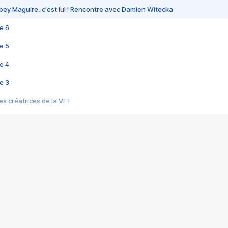
bey Maguire, c'est lui ! Rencontre avec Damien Witecka
e 6
e 5
e 4
e 3
s créatrices de la VF !
e 2
e 1
e Mektoub My Love arrive enfin ! Rencontre avec Shaïn Boumedine et Sal
i : après Toni en famille
elle réalise le bouleversant Dites lui que je l'aime
ais ! Rencontre autour de Vie privée de Rebecca Zlotowski