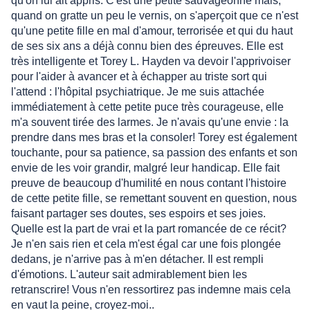
qu'on lui ait appris. C'est une petite sauvageonne mais,
quand on gratte un peu le vernis, on s'aperçoit que ce n'est
qu'une petite fille en mal d'amour, terrorisée et qui du haut
de ses six ans a déjà connu bien des épreuves. Elle est
très intelligente et Torey L. Hayden va devoir l'apprivoiser
pour l'aider à avancer et à échapper au triste sort qui
l'attend : l'hôpital psychiatrique. Je me suis attachée
immédiatement à cette petite puce très courageuse, elle
m'a souvent tirée des larmes. Je n'avais qu'une envie : la
prendre dans mes bras et la consoler! Torey est également
touchante, pour sa patience, sa passion des enfants et son
envie de les voir grandir, malgré leur handicap. Elle fait
preuve de beaucoup d'humilité en nous contant l'histoire
de cette petite fille, se remettant souvent en question, nous
faisant partager ses doutes, ses espoirs et ses joies.
Quelle est la part de vrai et la part romancée de ce récit?
Je n'en sais rien et cela m'est égal car une fois plongée
dedans, je n'arrive pas à m'en détacher. Il est rempli
d'émotions. L'auteur sait admirablement bien les
retranscrire! Vous n'en ressortirez pas indemne mais cela
en vaut la peine, croyez-moi..