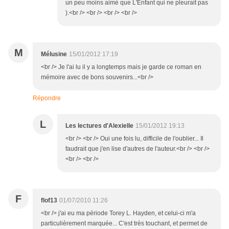
un peu moins aimé que L'Enfant qui ne pleurait pas
).<br /> <br /> <br /> <br />
M
Mélusine
15/01/2012 17:19
<br /> Je l'ai lu il y a longtemps mais je garde ce roman en
mémoire avec de bons souvenirs...<br />
Répondre
L
Les lectures d'Alexielle
15/01/2012 19:13
<br /> <br /> Oui une fois lu, difficile de l'oublier... Il
faudrait que j'en lise d'autres de l'auteur.<br /> <br />
<br /> <br />
F
flof13
01/07/2010 11:26
<br /> j'ai eu ma période Torey L. Hayden, et celui-ci m'a
particulièrement marquée... C'est très touchant, et permet de