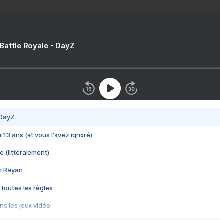
 Battle Royale - DayZ
 DayZ
 a 13 ans (et vous l'avez ignoré)
e (littéralement)
im Rayan
 toutes les règles
s les jeux vidéo