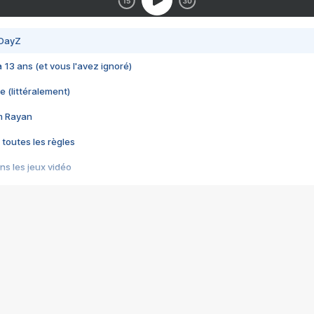
 DayZ
 a 13 ans (et vous l'avez ignoré)
e (littéralement)
im Rayan
 toutes les règles
s les jeux vidéo
us choquant de Rockstar ? - Le scandale BULLY
e plus moche de Steam
du RÊVE tourne au CAUCHEMAR
pendant 8 heures
it… à tort