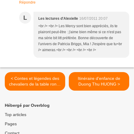
Répondre
L
Les lectures d'Alexielle
16/07/2011 20:07
<br /> <br /> Les Mercy sont bien appréciés, ils te
plairont peut-être : j'aime bien même si ce n'est pas
ma série bit litt préférée. Bonne découverte de
l'univers de Patricia Briggs, Mia ! J'espère que tu<br
/> aimeras.<br /> <br /> <br /> <br />
< Contes et légendes des
Itinéraire d'enfance de
chevaliers de la table ronde
Duong Thu HUONG >
de Jacqueline MIRANDE
(texte) et Odile ALLIET
(illustrations)
Hébergé par Overblog
Top articles
Pages
Contact