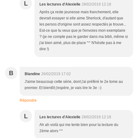
L
Les lectures d'Alexielle
28/02/2019 12:18
Après ça reste jeunesse mais franchement, elle
devrait essayer si elle aime Sherlock, d'autant que
les persos d'origine sont assez respectés je trouve...
Est-ce que tu veux que je t'envoies mon exemplaire
? (je ne compte pas le garder dans ma bibli, même si
j'ai bien aimé, plus de place ^^ N'hésite pas à me
dire !)
B
Blandine
26/02/2019 17:02
J'aime beaucoup cette série, dont j'ai préféré le 2e tome au
premier. Et bientôt j'espère, je vais lire le 3e :-)
Répondre
L
Les lectures d'Alexielle
28/02/2019 12:18
Ah ah voilà qui me tente bien pour la lecture du
2ème alors ^^