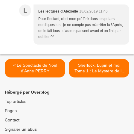
L
Les lectures d'Alexielle
18/02/2019 11:46
Pour l'instant, c'est mon préféré dans les polars
nordiques lus : je ne compte pas m'arrêter là ! Après,
on le fait tous : d'autres passent avant et on finit par
oublier ^^
< Le Spectacle de Noël
Sherlock, Lupin et moi
d'Anne PERRY
Tome 1 : Le Mystère de la
dame en noir de Irène
ADLER (Pierdomenico
BACCALARIO et
Hébergé par Overblog
Alessandro GATTI (texte) et
Iacopo BRUNO
Top articles
(illustrations)) >
Pages
Contact
Signaler un abus