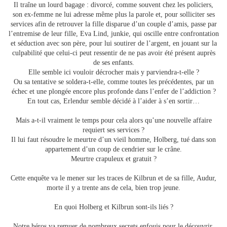
Il traîne un lourd bagage : divorcé, comme souvent chez les policiers,
son ex-femme ne lui adresse même plus la parole et, pour solliciter ses
services afin de retrouver la fille disparue d’un couple d’amis, passe par
l’entremise de leur fille, Eva Lind, junkie, qui oscille entre confrontation
et séduction avec son père, pour lui soutirer de l’argent, en jouant sur la
culpabilité que celui-ci peut ressentir de ne pas avoir été présent auprès
de ses enfants.
Elle semble ici vouloir décrocher mais y parviendra-t-elle ?
Ou sa tentative se soldera-t-elle, comme toutes les précédentes, par un
échec et une plongée encore plus profonde dans l’enfer de l’addiction ?
En tout cas, Erlendur semble décidé à l’aider à s’en sortir…
Mais a-t-il vraiment le temps pour cela alors qu’une nouvelle affaire
requiert ses services ?
Il lui faut résoudre le meurtre d’un vieil homme, Holberg, tué dans son
appartement d’un coup de cendrier sur le crâne.
Meurtre crapuleux et gratuit ?
Cette enquête va le mener sur les traces de Kilbrun et de sa fille, Audur,
morte il y a trente ans de cela, bien trop jeune.
En quoi Holberg et Kilbrun sont-ils liés ?
Notre héros va remuer de nombreux secrets enfouis pour le découvrir.