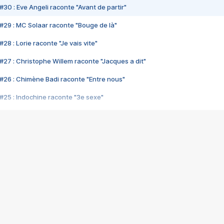
#30 : Eve Angeli raconte "Avant de partir"
#29 : MC Solaar raconte "Bouge de là"
28 : Lorie raconte "Je vais vite"
#27 : Christophe Willem raconte "Jacques a dit"
#26 : Chimène Badi raconte "Entre nous"
#25 : Indochine raconte "3e sexe"
#24 : Zaho raconte "C'est chelou"
#23 : Patrick Bruel raconte "Au café des délices"
#22 : Kyo raconte "Le chemin"
#21 : Nolwenn Leroy raconte "Cassé"
#20 : Patrick Hernandez raconte "Born to be alive"
#19 : Lorie raconte "Près de moi"
#18 : Michael Jones raconte "A nos actes manqués" (avec Jean-Jacque