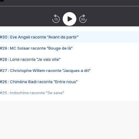
#30 : Eve Angeli raconte "Avant de partir"
#29 : MC Solaar raconte "Bouge de là"
28 : Lorie raconte "Je vais vite"
#27 : Christophe Willem raconte "Jacques a dit"
#26 : Chimène Badi raconte "Entre nous"
#25 : Indochine raconte "3e sexe"
#24 : Zaho raconte "C'est chelou"
#23 : Patrick Bruel raconte "Au café des délices"
#22 : Kyo raconte "Le chemin"
#21 : Nolwenn Leroy raconte "Cassé"