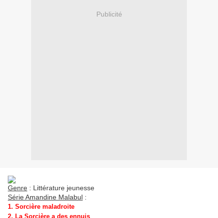
Publicité
Genre
: Littérature jeunesse
Série Amandine Malabul
:
1. Sorcière maladroite
2. La Sorcière a des ennuis