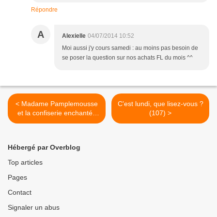
Répondre
A
Alexielle
04/07/2014 10:52
Moi aussi j'y cours samedi : au moins pas besoin de
se poser la question sur nos achats FL du mois ^^
< Madame Pamplemousse
C'est lundi, que lisez-vous ?
et la confiserie enchantée
(107) >
de Rupert KINGFISHER
Hébergé par Overblog
Top articles
Pages
Contact
Signaler un abus