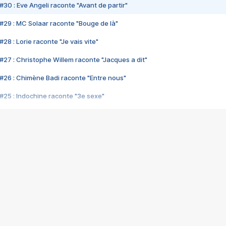
#30 : Eve Angeli raconte "Avant de partir"
#29 : MC Solaar raconte "Bouge de là"
28 : Lorie raconte "Je vais vite"
#27 : Christophe Willem raconte "Jacques a dit"
#26 : Chimène Badi raconte "Entre nous"
#25 : Indochine raconte "3e sexe"
#24 : Zaho raconte "C'est chelou"
#23 : Patrick Bruel raconte "Au café des délices"
#22 : Kyo raconte "Le chemin"
#21 : Nolwenn Leroy raconte "Cassé"
#20 : Patrick Hernandez raconte "Born to be alive"
#19 : Lorie raconte "Près de moi"
#18 : Michael Jones raconte "A nos actes manqués" (avec Jean-Jacque