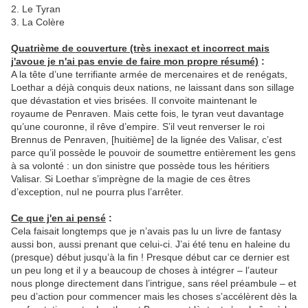
2. Le Tyran
3. La Colère
Quatrième de couverture (très inexact et incorrect mais
j'avoue je n'ai pas envie de faire mon propre résumé)
:
A la tête d’une terrifiante armée de mercenaires et de renégats,
Loethar a déjà conquis deux nations, ne laissant dans son sillage
que dévastation et vies brisées. Il convoite maintenant le
royaume de Penraven. Mais cette fois, le tyran veut davantage
qu’une couronne, il rêve d’empire. S’il veut renverser le roi
Brennus de Penraven, [huitième] de la lignée des Valisar, c’est
parce qu’il possède le pouvoir de soumettre entièrement les gens
à sa volonté : un don sinistre que possède tous les héritiers
Valisar. Si Loethar s’imprègne de la magie de ces êtres
d’exception, nul ne pourra plus l’arrêter.
Ce que j'en ai pensé
:
Cela faisait longtemps que je n’avais pas lu un livre de fantasy
aussi bon, aussi prenant que celui-ci. J’ai été tenu en haleine du
(presque) début jusqu’à la fin ! Presque début car ce dernier est
un peu long et il y a beaucoup de choses à intégrer – l’auteur
nous plonge directement dans l’intrigue, sans réel préambule – et
peu d’action pour commencer mais les choses s’accélèrent dès la