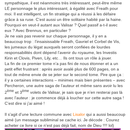
sympathique, il est néanmoins très intéressant, peut-être même
LE personnage le plus intéressant, à égalité avec Freath pour
moi. Il est intelligent, un fin stratège qui a réussi à les défaire
grâce à sa ruse. C’est aussi un être solitaire habité par la haine.
Pourquoi en veut-il autant aux Valisar ? Quel passif a-t-il avec
eux ? Avec Brennus, en particulier ?
Je ne vais pas revenir sur chaque personnage, il y en a
beaucoup trop : l’insaisissable Freath, Gavriel et Corbel de Vis,
les jumeaux du légat auxquels seront confiées de lourdes
responsabilités dont dépend l’avenir du royaume, les Investis
Kirin et Clovis, Piven, Lily, etc… Ils ont tous un rôle à jouer.
La fin de ce premier tome n’a pas fini de nous étonner et a un
petit effet frustrant : après avoir avalé plus de 600 pages, on a
tout de même envie de se jeter sur le second tome. Pire que ça :
il y a certaines interactions – minimes mais bien présentes – avec
Percheron, une autre saga de l’auteur et même sans avoir lu les
ème
ème
2
et 3
volets de Valisar, je sais que je n’en resterai pas là
avec l’auteur : je commence déjà à loucher sur cette autre saga !
C’est dire si j’ai aimé !
Il s'agit d'une lecture commune avec
Lisalor
qui a aussi beaucoup
aimé (un message subliminal se cache ici. Je décode : Courez
acheter ce livre si ce n'est pas déjà fait, nom de Dieu !!!! lol)