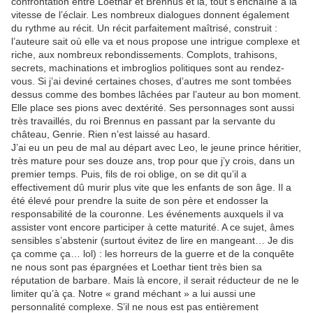
confrontation entre Loethar et Brennus et là, tout s’enchaîne à la
vitesse de l’éclair. Les nombreux dialogues donnent également
du rythme au récit. Un récit parfaitement maîtrisé, construit :
l’auteure sait où elle va et nous propose une intrigue complexe et
riche, aux nombreux rebondissements. Complots, trahisons,
secrets, machinations et imbroglios politiques sont au rendez-
vous. Si j’ai deviné certaines choses, d’autres me sont tombées
dessus comme des bombes lâchées par l’auteur au bon moment.
Elle place ses pions avec dextérité. Ses personnages sont aussi
très travaillés, du roi Brennus en passant par la servante du
château, Genrie. Rien n’est laissé au hasard.
J’ai eu un peu de mal au départ avec Leo, le jeune prince héritier,
très mature pour ses douze ans, trop pour que j’y crois, dans un
premier temps. Puis, fils de roi oblige, on se dit qu’il a
effectivement dû murir plus vite que les enfants de son âge. Il a
été élevé pour prendre la suite de son père et endosser la
responsabilité de la couronne. Les événements auxquels il va
assister vont encore participer à cette maturité. A ce sujet, âmes
sensibles s’abstenir (surtout évitez de lire en mangeant… Je dis
ça comme ça… lol) : les horreurs de la guerre et de la conquête
ne nous sont pas épargnées et Loethar tient très bien sa
réputation de barbare. Mais là encore, il serait réducteur de ne le
limiter qu’à ça. Notre « grand méchant » a lui aussi une
personnalité complexe. S’il ne nous est pas entièrement