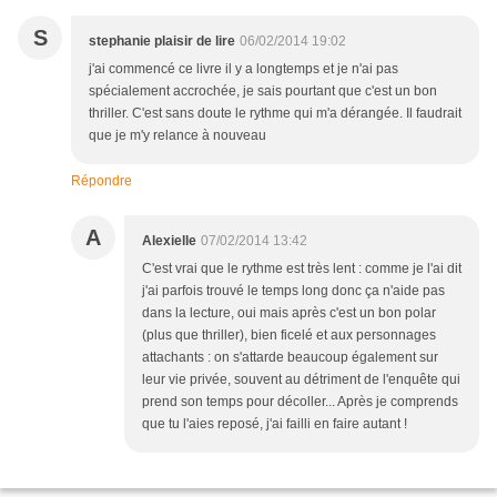
S
stephanie plaisir de lire
06/02/2014 19:02
j'ai commencé ce livre il y a longtemps et je n'ai pas
spécialement accrochée, je sais pourtant que c'est un bon
thriller. C'est sans doute le rythme qui m'a dérangée. Il faudrait
que je m'y relance à nouveau
Répondre
A
Alexielle
07/02/2014 13:42
C'est vrai que le rythme est très lent : comme je l'ai dit
j'ai parfois trouvé le temps long donc ça n'aide pas
dans la lecture, oui mais après c'est un bon polar
(plus que thriller), bien ficelé et aux personnages
attachants : on s'attarde beaucoup également sur
leur vie privée, souvent au détriment de l'enquête qui
prend son temps pour décoller... Après je comprends
que tu l'aies reposé, j'ai failli en faire autant !