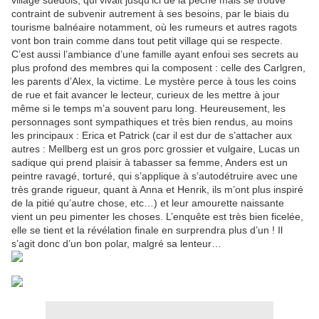
village suédois, qui vivait jusqu’ici de la pèche mais se trouve
contraint de subvenir autrement à ses besoins, par le biais du
tourisme balnéaire notamment, où les rumeurs et autres ragots
vont bon train comme dans tout petit village qui se respecte.
C’est aussi l’ambiance d’une famille ayant enfoui ses secrets au
plus profond des membres qui la composent : celle des Carlgren,
les parents d’Alex, la victime. Le mystère perce à tous les coins
de rue et fait avancer le lecteur, curieux de les mettre à jour
même si le temps m’a souvent paru long. Heureusement, les
personnages sont sympathiques et très bien rendus, au moins
les principaux : Erica et Patrick (car il est dur de s’attacher aux
autres : Mellberg est un gros porc grossier et vulgaire, Lucas un
sadique qui prend plaisir à tabasser sa femme, Anders est un
peintre ravagé, torturé, qui s’applique à s’autodétruire avec une
très grande rigueur, quant à Anna et Henrik, ils m’ont plus inspiré
de la pitié qu’autre chose, etc…) et leur amourette naissante
vient un peu pimenter les choses. L’enquête est très bien ficelée,
elle se tient et la révélation finale en surprendra plus d’un ! Il
s’agit donc d’un bon polar, malgré sa lenteur…