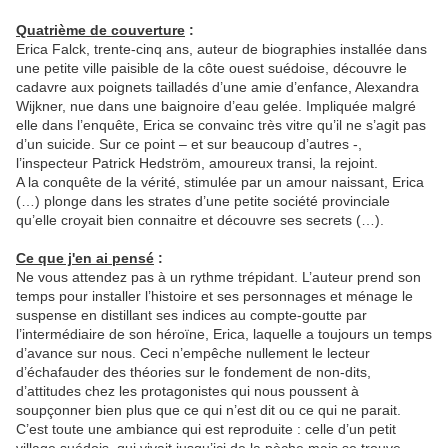
Quatrième de couverture
:
Erica Falck, trente-cinq ans, auteur de biographies installée dans
une petite ville paisible de la côte ouest suédoise, découvre le
cadavre aux poignets tailladés d’une amie d’enfance, Alexandra
Wijkner, nue dans une baignoire d’eau gelée. Impliquée malgré
elle dans l’enquête, Erica se convainc très vitre qu’il ne s’agit pas
d’un suicide. Sur ce point – et sur beaucoup d’autres -,
l’inspecteur Patrick Hedström, amoureux transi, la rejoint.
A la conquête de la vérité, stimulée par un amour naissant, Erica
(…) plonge dans les strates d’une petite société provinciale
qu’elle croyait bien connaitre et découvre ses secrets (…).
Ce que j'en ai pensé
:
Ne vous attendez pas à un rythme trépidant. L’auteur prend son
temps pour installer l’histoire et ses personnages et ménage le
suspense en distillant ses indices au compte-goutte par
l’intermédiaire de son héroïne, Erica, laquelle a toujours un temps
d’avance sur nous. Ceci n’empêche nullement le lecteur
d’échafauder des théories sur le fondement de non-dits,
d’attitudes chez les protagonistes qui nous poussent à
soupçonner bien plus que ce qui n’est dit ou ce qui ne parait.
C’est toute une ambiance qui est reproduite : celle d’un petit